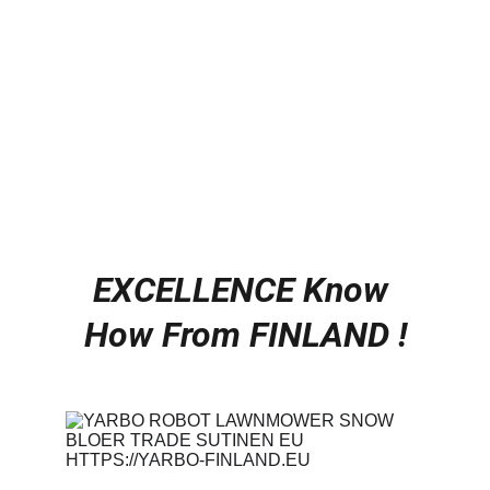
https://ai-robotics.info 
https://ai-
robotics.shop
Trade Sutinen EU
Kaupparekisteriote
Eori rekisteröinti
DUNS Numero
EXCELLENCE Know 
How From FINLAND !