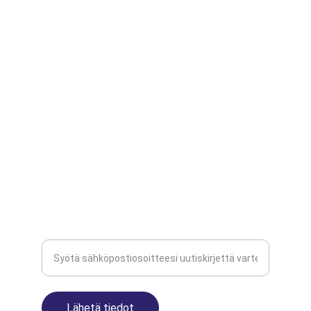
Edistyksellinen robotti pihanhoitoon ja 
viherkunnossapitoon
INNOVAATIO
yarbo-finland@sutinen.eu
+358400895994
TEKNOLOGIA     TEKOÄLY     ROBOTIIKKA    
MODULAARISUUS
Tilaa uutiskirje
Lähetä tiedot